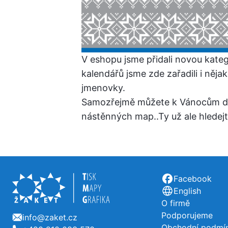
V eshopu jsme přidali novou kate
kalendářů jsme zde zařadili i nějak
jmenovky.
Samozřejmě můžete k Vánocům dar
nástěnných map..Ty už ale hledej
Užitečné odka
Facebook
English
O firmě
Podporujeme
info@zaket.cz
E-mail
Obchodní podmín