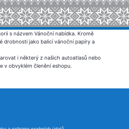
gorii s názvem Vánoční nabídka. Kromě
é drobnosti jako balicí vánoční papíry a
ovat i některý z našich autoatlasů nebo
te v obvyklém členění eshopu.
zy, o firmě
ky a ochrana osobních údajů