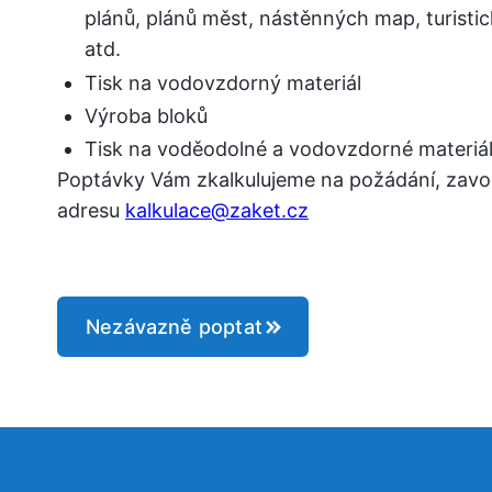
plánů, plánů měst, nástěnných map, turist
atd.
Tisk na vodovzdorný materiál
Výroba bloků
Tisk na voděodolné a vodovzdorné materiály
Poptávky Vám zkalkulujeme na požádání, zavo
adresu
kalkulace@zaket.cz
Nezávazně poptat
zy, o firmě