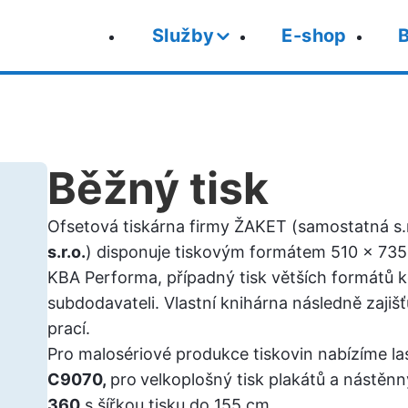
Služby
E-shop
B
Běžný tisk
Ofsetová tiskárna firmy ŽAKET (samostatná s
s.r.o.
) disponuje tiskovým formátem 510 x 735
KBA Performa, případný tisk větších formátů 
subdodavateli. Vlastní knihárna následně zajiš
prací.
Pro malosériové produkce tiskovin nabízíme la
C9070,
pro
velkoplošný tisk plakátů a nástěn
360
s šířkou tisku do 155 cm.