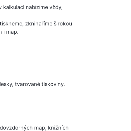
v kalkulaci nabízíme vždy,
tiskneme, zknihaříme širokou
n i map.
esky, tvarované tiskoviny,
vodovzdorných map, knižních