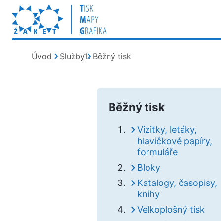
Kde se nacházím?
Úvod
Služby
Běžný tisk
Běžný tisk
Vizitky, letáky,
hlavičkové papíry,
formuláře
Bloky
Katalogy, časopisy,
knihy
Velkoplošný tisk