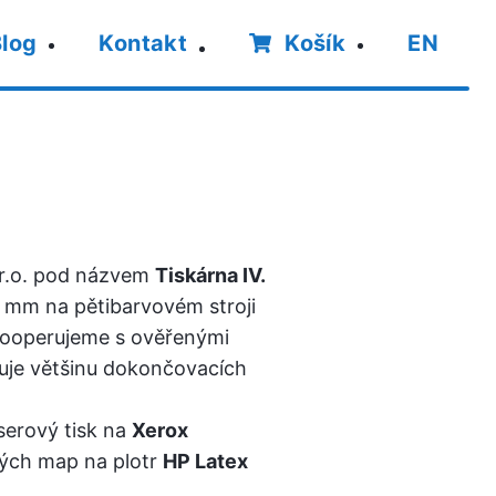
Hl
log
Kontakt
Košík
EN
.r.o. pod názvem
Tiskárna IV.
 mm na pětibarvovém stroji
kooperujeme s ověřenými
ťuje většinu dokončovacích
serový tisk na
Xerox
ných map na plotr
HP Latex