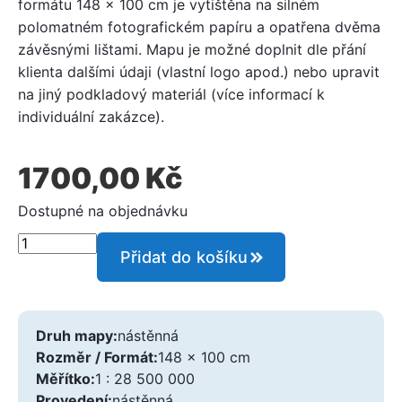
formátu 148 x 100 cm je vytištěna na silném
polomatném fotografickém papíru a opatřena dvěma
závěsnými lištami. Mapu je možné doplnit dle přání
klienta dalšími údaji (vlastní logo apod.) nebo upravit
na jiný podkladový materiál (více informací k
individuální zakázce).
1700,00
Kč
Dostupné na objednávku
Nástěnná
mapa
Přidat do košíku
-
Svět
množství
Další informace
Druh mapy
nástěnná
Rozměr / Formát
148 x 100 cm
Měřítko
1 : 28 500 000
Provedení
nástěnná