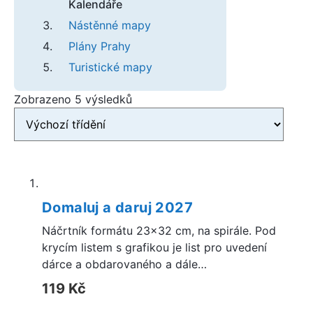
Kalendáře
Nástěnné mapy
Plány Prahy
Turistické mapy
Produkty
Zobrazeno 5 výsledků
Domaluj a daruj 2027
Náčrtník formátu 23×32 cm, na spirále. Pod
krycím listem s grafikou je list pro uvedení
dárce a obdarovaného a dále…
119
Kč